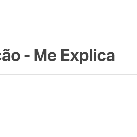
ão - Me Explica
o avião da Malaysia Airlines?
Momento
,
Ciência