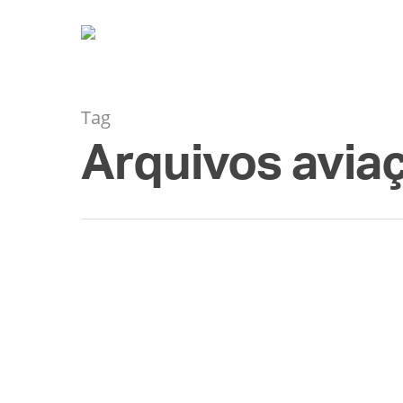
Tag
Arquivos aviaç
MAR
18
O que aconteceu com 
By
Diogo Rodriguez
Assuntos do 