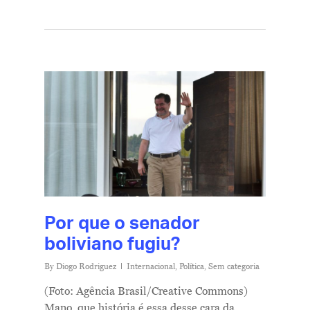
Por que o senador
boliviano fugiu?
By
Diogo Rodriguez
Internacional
,
Política
,
Sem categoria
(Foto: Agência Brasil/Creative Commons)
Mano, que história é essa desse cara da