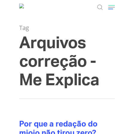
Tag
Arquivos
Hit enter to search or ESC to close
correção -
Me Explica
Por que a redação do
miojo não tirou zero?