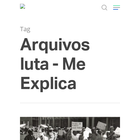
Tag
Arquivos
Hit enter to search or ESC to close
luta - Me
Explica