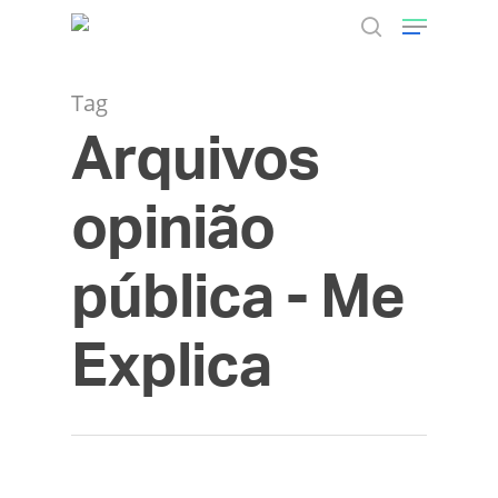
Tag
Arquivos
Hit enter to search or ESC to close
opinião
pública - Me
Explica