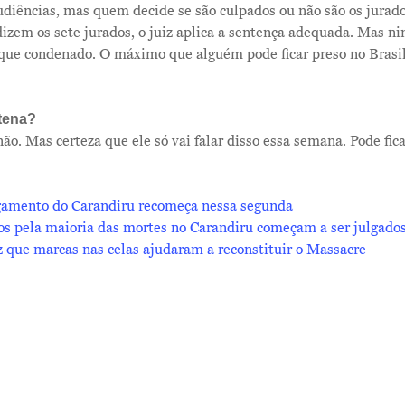
udiências, mas quem decide se são culpados ou não são os jurado
izem os sete jurados, o juiz aplica a sentença adequada. Mas n
ue condenado. O máximo que alguém pode ficar preso no Brasil
tena?
ão. Mas certeza que ele só vai falar disso essa semana. Pode fica
lgamento do Carandiru recomeça nessa segunda
 pela maioria das mortes no Carandiru começam a ser julgado
z que marcas nas celas ajudaram a reconstituir o Massacre