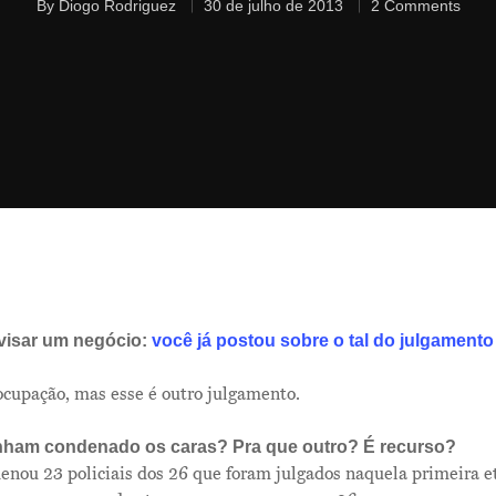
By
Diogo Rodriguez
30 de julho de 2013
2 Comments
avisar um negócio:
você já postou sobre o tal do julgament
ocupação, mas esse é outro julgamento.
inham condenado os caras? Pra que outro? É recurso?
denou 23 policiais dos 26 que foram julgados naquela primeira e