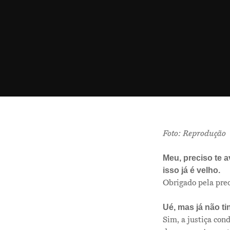
Hit enter to search or ESC to close
Foto: Reprodução
Meu, preciso te 
isso já é velho.
Obrigado pela pre
Ué, mas já não t
Sim, a justiça con