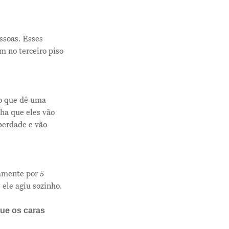
ssoas. Esses
 no terceiro piso
ro que dê uma
cha que eles vão
berdade e vão
amente por 5
 ele agiu sozinho.
que os caras