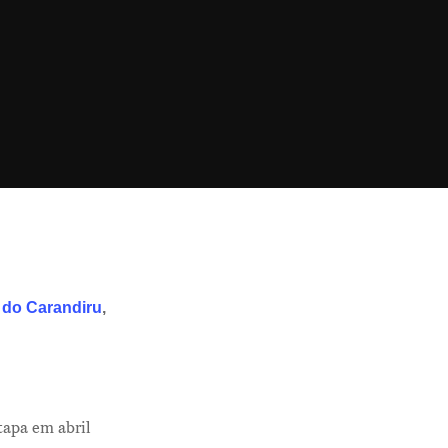
o do Carandiru
,
tapa em abril