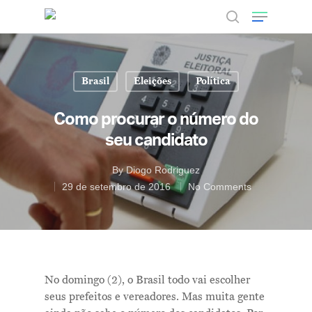
Brasil
Eleições
Política
Hit enter to search or ESC to close
Como procurar o número do
seu candidato
By
Diogo Rodriguez
29 de setembro de 2016
No Comments
No domingo (2), o Brasil todo vai escolher
seus prefeitos e vereadores. Mas muita gente