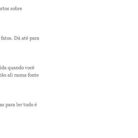
rtos sobre
 fatos. Dá até para
Me Explica ?
Notícias
pida quando você
Newsletter
tão ali numa fonte
Contatos
as para ler tudo é