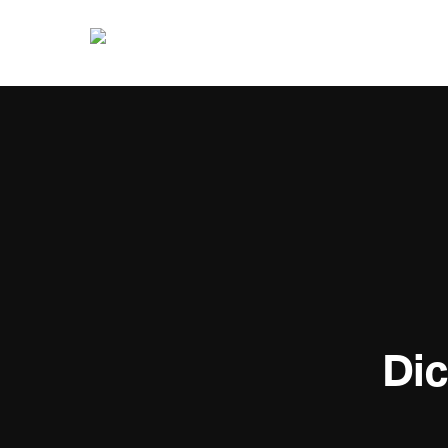
Dic
Hit enter to search or ESC to close