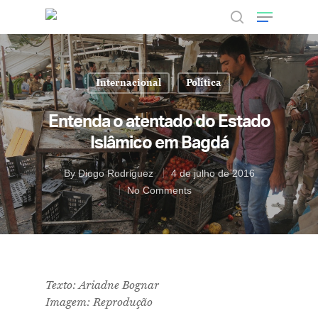
Internacional
Política
Hit enter to search or ESC to close
Entenda o atentado do Estado
Islâmico em Bagdá
By
Diogo Rodriguez
4 de julho de 2016
No Comments
Texto: Ariadne Bognar
Imagem: Reprodução