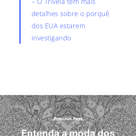
– O Trivela tem mais
detalhes sobre o porquê
dos EUA estarem
investigando
Previous Post
Entenda a moda dos