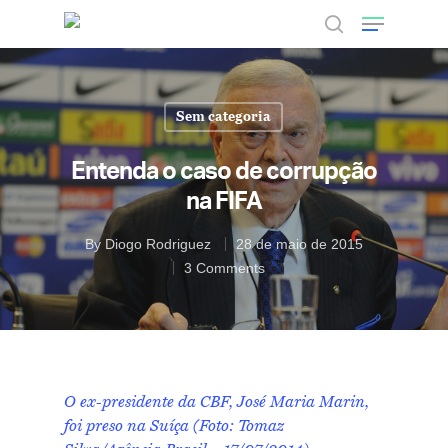
Sem categoria
Hit enter to search or ESC to close
Entenda o caso de corrupção
na FIFA
By
Diogo Rodriguez
28 de maio de 2015
3 Comments
O ex-presidente da CBF, José Maria Marin,
foi preso na Suíça (Foto: Tomaz