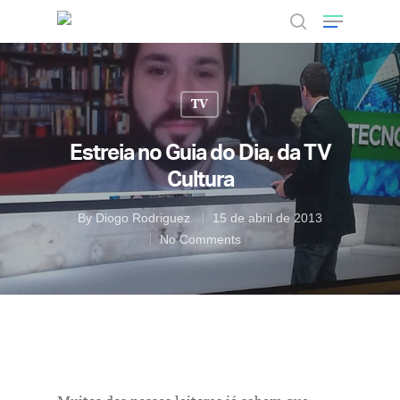
TV
Hit enter to search or ESC to close
Estreia no Guia do Dia, da TV
Cultura
By
Diogo Rodriguez
15 de abril de 2013
No Comments