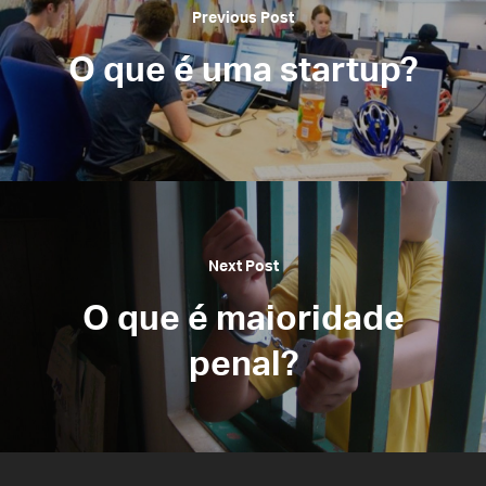
Previous Post
O que é uma startup?
Next Post
O que é maioridade
penal?