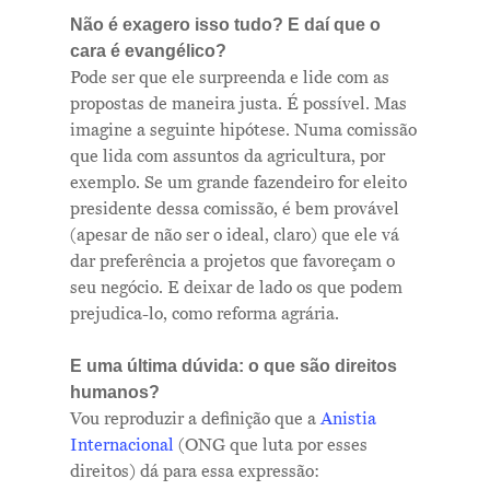
Não é exagero isso tudo? E daí que o
Me Explica ?
cara é evangélico?
Pode ser que ele surpreenda e lide com as
Notícias
propostas de maneira justa. É possível. Mas
imagine a seguinte hipótese. Numa comissão
Newsletter
que lida com assuntos da agricultura, por
exemplo. Se um grande fazendeiro for eleito
Contatos
presidente dessa comissão, é bem provável
(apesar de não ser o ideal, claro) que ele vá
dar preferência a projetos que favoreçam o
seu negócio. E deixar de lado os que podem
prejudica-lo, como reforma agrária.
E uma última dúvida: o que são direitos
humanos?
Vou
reproduzi
r
a definição que a
Anistia
Internacional
(ONG que luta por esses
direitos) dá para essa expressão: