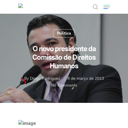
Política
Hit enter to search or ESC to close
O novo presidente da
Comissão de Direitos
Humanos
By
Diogo Rodriguez
8 de março de 2013
No Comments