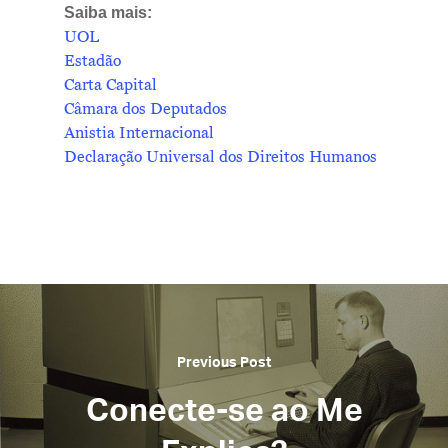
Saiba mais:
UOL
Estadão
Carta Capital
Câmara dos Deputados
Anistia Internacional
Declaração Universal dos Direitos Humanos
Previous Post
Conecte-se ao Me