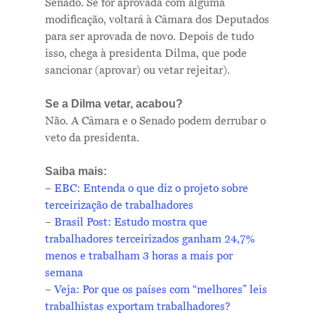
Senado. Se for aprovada com alguma
modificação, voltará à Câmara dos Deputados
para ser aprovada de novo. Depois de tudo
isso, chega à presidenta Dilma, que pode
sancionar (aprovar) ou vetar rejeitar).
Se a Dilma vetar, acabou?
Me Explica ?
Não. A Câmara e o Senado podem derrubar o
veto da presidenta.
Notícias
Saiba mais:
Newsletter
–
EBC: Entenda o que diz o projeto sobre
terceirização de trabalhadores
Contatos
–
Brasil Post: Estudo mostra que
trabalhadores terceirizados ganham 24,7%
menos e trabalham 3 horas a mais por
semana
–
Veja: Por que os países com “melhores” leis
trabalhistas exportam trabalhadores?