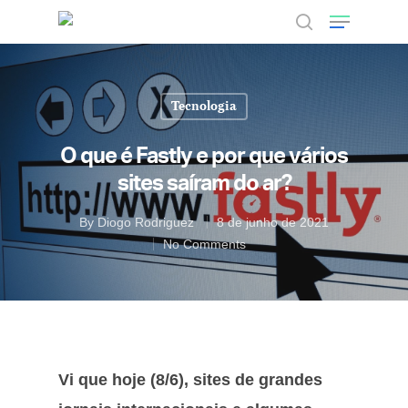
Tecnologia
Hit enter to search or ESC to close
O que é Fastly e por que vários
sites saíram do ar?
By
Diogo Rodriguez
8 de junho de 2021
No Comments
Vi que hoje (8/6), sites de grandes