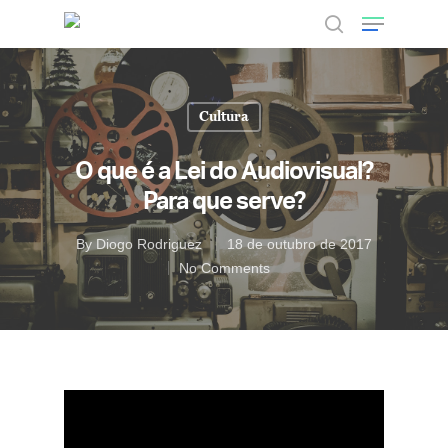
Cultura
Hit enter to search or ESC to close
O que é a Lei do Audiovisual?
Para que serve?
By
Diogo Rodriguez
18 de outubro de 2017
No Comments