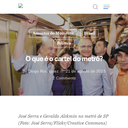
Assuntos do Momento
Brasil
Hit enter to search or ESC to close
Política
O que é o cartel do metrô?
By
Diogo Rodriguez
21 de agosto de 2013
2 Comments
José Serra e Geraldo Alckmin no metrô de SP
(Foto: José Serra/Flickr/Creative Commons)