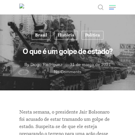
Brasil
História
Política
Hit enter to search or ESC to close
O que é um golpe de estado?
By
Diogo Rodriguez
31 de março de 2021
No Comments
Nesta semana, o presidente Jair Bolsonaro
foi acusado de estar tramando um golpe de
estado. Suspeita-se de que ele esteja
preparando o terreno para uma ação desse