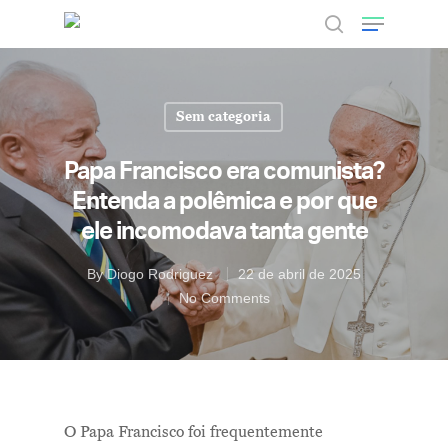
Sem categoria
Hit enter to search or ESC to close
Papa Francisco era comunista?
Entenda a polêmica e por que
ele incomodava tanta gente
By
Diogo Rodriguez
22 de abril de 2025
No Comments
O Papa Francisco foi frequentemente