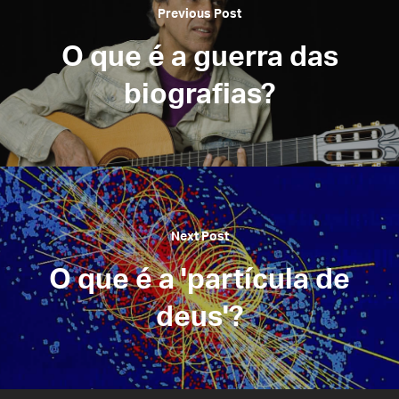
Previous Post
O que é a guerra das
biografias?
Next Post
O que é a 'partícula de
deus'?