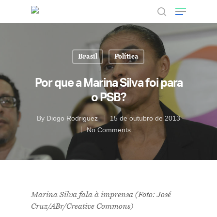
Brasil
Política
Hit enter to search or ESC to close
Por que a Marina Silva foi para
o PSB?
By
Diogo Rodriguez
15 de outubro de 2013
No Comments
Marina Silva fala à imprensa (Foto: José
Cruz/ABr/Creative Commons)