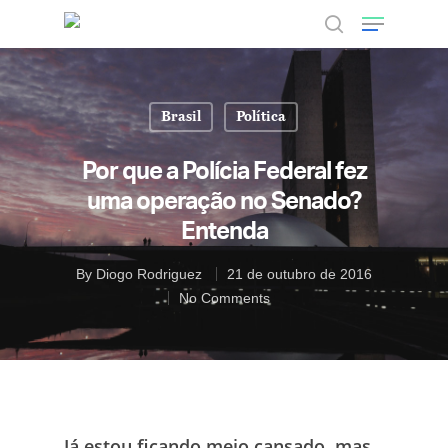
Brasil
Política
Hit enter to search or ESC to close
Por que a Polícia Federal fez
uma operação no Senado?
Entenda
By
Diogo Rodriguez
21 de outubro de 2016
No Comments
Já estou ficando meio cansado, mas