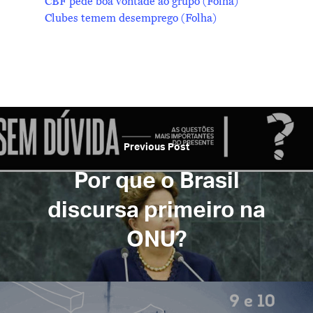
CBF pede boa vontade ao grupo (Folha)
Clubes temem desemprego (Folha)
Previous Post
Por que o Brasil
discursa primeiro na
ONU?