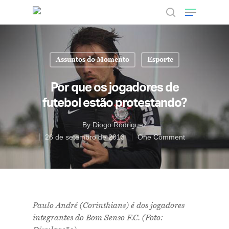
Assuntos do Momento
Esporte
Hit enter to search or ESC to close
Por que os jogadores de
futebol estão protestando?
By
Diogo Rodriguez
26 de setembro de 2013
One Comment
Paulo André (Corinthians) é dos jogadores
integrantes do Bom Senso F.C. (Foto: