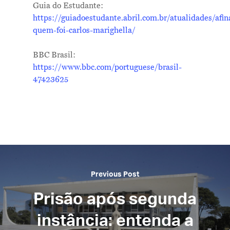
Guia do Estudante:
https://guiadoestudante.abril.com.br/atualidades/afin
quem-foi-carlos-marighella/
BBC Brasil:
https://www.bbc.com/portuguese/brasil-
47423625
Previous Post
Prisão após segunda
instância: entenda a