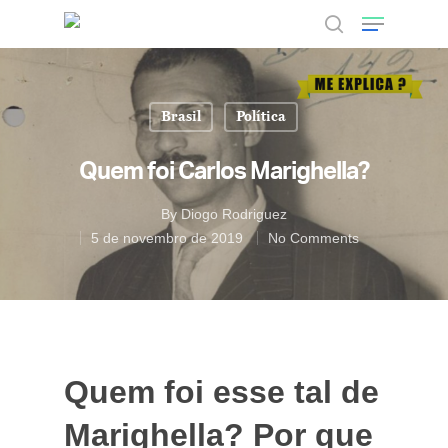
Brasil
Política
Hit enter to search or ESC to close
Quem foi Carlos Marighella?
By
Diogo Rodriguez
5 de novembro de 2019
No Comments
Quem foi esse tal de
Marighella? Por que