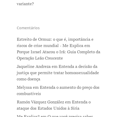
variante?
Comentários
Estreito de Ormuz: o que é, importância e
Me Explica ?
riscos de crise mundial - Me Explica
em
Porque Israel Atacou o Irã: Guia Completo da
Notícias
Operação Leão Crescente
Newsletter
Jaqueline Andreza
em
Entenda a decisão da
justiça que permite tratar homossexualidade
Contatos
como doença
Melyssa
em
Entenda o aumento do preço dos
combustíveis
Ramón Vázquez González
em
Entenda o
ataque dos Estados Unidos à Síria
Me Explica?
em
O que você precisa saber