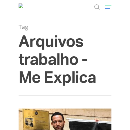
Tag
Arquivos
Hit enter to search or ESC to close
trabalho -
Me Explica