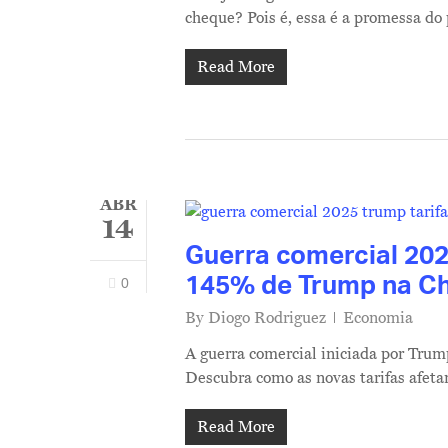
cheque? Pois é, essa é a promessa d
Read More
ABR
14
Guerra comercial 202
145% de Trump na Chi
0
By
Diogo Rodriguez
Economia
A guerra comercial iniciada por Trum
Hit enter to search or ESC to close
Descubra como as novas tarifas afeta
Read More