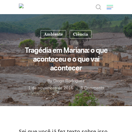
Ambiente
Ciência
Hit enter to search or ESC to close
Tragédia em Mariana: o que
aconteceu e o que vai
acontecer
By
Diogo Rodriguez
1 de novembro de 2016
3 Comments
Sei que você já fez texto sobre isso,