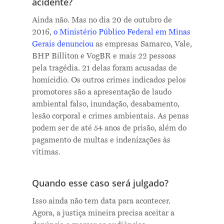
acidente?
Ainda não. Mas no dia 20 de outubro de
2016,
o Ministério Público Federal em Minas
Gerais denunciou
as empresas Samarco, Vale,
BHP Billiton e VogBR e mais 22 pessoas
pela tragédia. 21 delas foram acusadas de
Me Explica ?
homícidio. Os outros crimes indicados pelos
promotores são a apresentação de laudo
Notícias
ambiental falso, inundação, desabamento,
lesão corporal e crimes ambientais. As penas
Newsletter
podem ser de até 54 anos de prisão, além do
Contatos
pagamento de multas e indenizações às
vítimas.
Quando esse caso será julgado?
Isso ainda não tem data para acontecer.
Agora, a justiça mineira precisa aceitar a