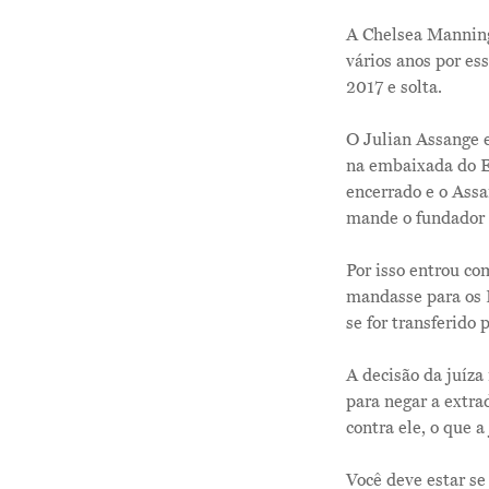
A Chelsea Manning,
vários anos por e
2017 e solta.
O Julian Assange e
na embaixada do E
encerrado e o Assa
mande o fundador d
Por isso entrou co
mandasse para os E
se for transferido
A decisão da juíza
para negar a extrad
contra ele, o que a 
Você deve estar se