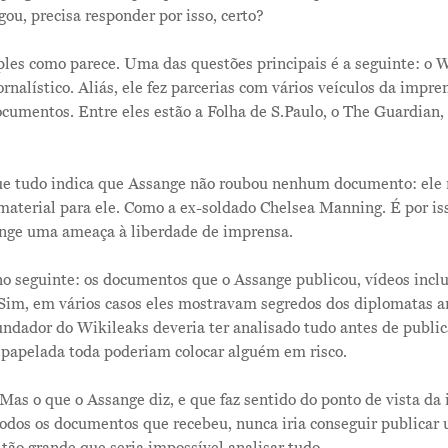
ou, precisa responder por isso, certo?
les como parece. Uma das questões principais é a seguinte: o W
rnalístico. Aliás, ele fez parcerias com vários veículos da impre
ocumentos. Entre eles estão a Folha de S.Paulo, o The Guardian,
ue tudo indica que Assange não roubou nenhum documento: ele 
material para ele. Como a ex-soldado Chelsea Manning. É por is
ange uma ameaça à liberdade de imprensa.
o seguinte: os documentos que o Assange publicou, vídeos inclu
 Sim, em vários casos eles mostravam segredos dos diplomatas 
ndador do Wikileaks deveria ter analisado tudo antes de public
 papelada toda poderiam colocar alguém em risco.
. Mas o que o Assange diz, e que faz sentido do ponto de vista da
 todos os documentos que recebeu, nunca iria conseguir publicar