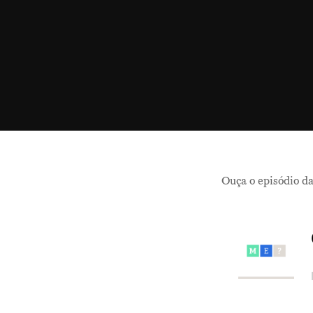
Ouça o episódio da
Hit enter to search or ESC to close