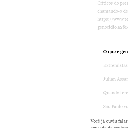
Críticos do pr
chamando-o de "
https://www.te
genocidio,a2f
O que é gen
Extremistas
Julian Assan
Quando tere
São Paulo vo
Você já ouviu fala