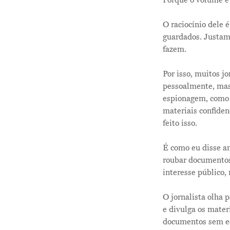
Porque o volume é 
O raciocínio dele 
guardados. Justame
fazem.
Por isso, muitos j
pessoalmente, mas 
espionagem, como q
materiais confide
feito isso.
É como eu disse a
roubar documentos.
interesse público,
O jornalista olha 
e divulga os mater
documentos sem ed