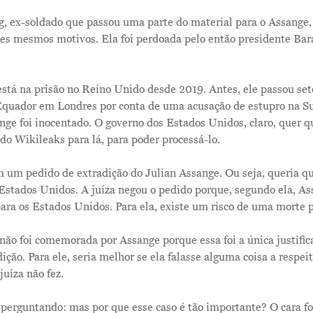
 ex-soldado que passou uma parte do material para o Assange, 
sses mesmos motivos. Ela foi perdoada pelo então presidente B
stá na prisão no Reino Unido desde 2019. Antes, ele passou set
quador em Londres por conta de uma acusação de estupro na Sué
nge foi inocentado. O governo dos Estados Unidos, claro, quer 
o Wikileaks para lá, para poder processá-lo.
m um pedido de extradição do Julian Assange. Ou seja, queria q
stados Unidos. A juíza negou o pedido porque, segundo ela, Ass
 para os Estados Unidos. Para ela, existe um risco de uma morte p
 não foi comemorada por Assange porque essa foi a única justific
ição. Para ele, seria melhor se ela falasse alguma coisa a respei
juíza não fez.
 perguntando: mas por que esse caso é tão importante? O cara fo