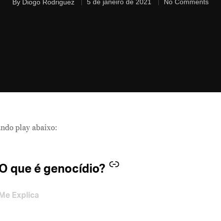
By
Diogo Rodriguez
5 de janeiro de 2021
No Comments
ndo play abaixo:
–
O que é genocídio?
Me Explica