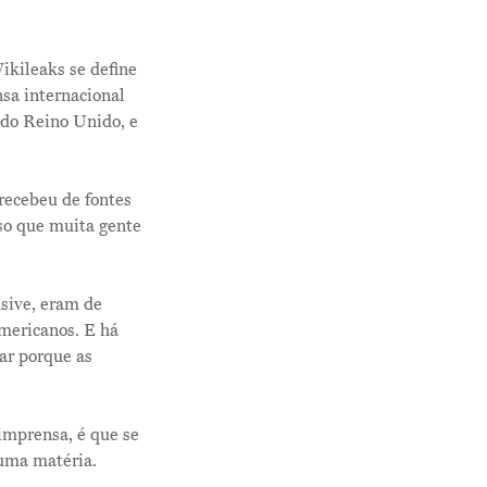
ikileaks se define
nsa internacional
 do Reino Unido, e
recebeu de fontes
so que muita gente
sive, eram de
americanos. E há
ar porque as
 imprensa, é que se
 uma matéria.