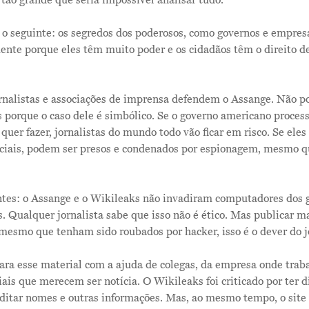
tão grande que seria impossível analisar tudo.
é o seguinte: os segredos dos poderosos, como governos e empres
nte porque eles têm muito poder e os cidadãos têm o direito de
ornalistas e associações de imprensa defendem o Assange. Não 
porque o caso dele é simbólico. Se o governo americano proces
uer fazer, jornalistas do mundo todo vão ficar em risco. Se ele
nciais, podem ser presos e condenados por espionagem, mesmo 
ntes: o Assange e o Wikileaks não invadiram computadores dos 
 Qualquer jornalista sabe que isso não é ético. Mas publicar ma
 mesmo que tenham sido roubados por hacker, isso é o dever do j
para esse material com a ajuda de colegas, da empresa onde trab
iais que merecem ser notícia. O Wikileaks foi criticado por ter d
itar nomes e outras informações. Mas, ao mesmo tempo, o site