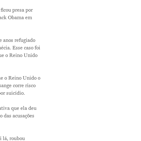
ficou presa por
arack Obama em
e anos refugiado
cia. Esse caso foi
que o Reino Unido
ue o Reino Unido o
Me Explica ?
ange corre risco
or suicídio.
Notícias
ativa que ela deu
Newsletter
to das acusações
Contatos
i lá, roubou