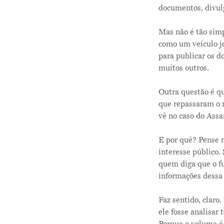
documentos, divulg
Mas não é tão simp
como um veículo jo
para publicar os d
muitos outros.
Outra questão é q
que repassaram o 
vê no caso do Ass
E por quê? Pense n
interesse público.
quem diga que o fu
informações dessa
Faz sentido, claro
ele fosse analisar