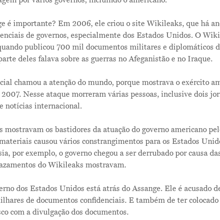
gem por vários governos, incluindo o americano.
e é importante? Em 2006, ele criou o site Wikileaks, que há an
enciais de governos, especialmente dos Estados Unidos. O Wiki
ando publicou 700 mil documentos militares e diplomáticos d
rte deles falava sobre as guerras no Afeganistão e no Iraque.
ial chamou a atenção do mundo, porque mostrava o exército a
 2007. Nesse ataque morreram várias pessoas, inclusive dois jor
e notícias internacional.
 mostravam os bastidores da atuação do governo americano pe
 materiais causou vários constrangimentos para os Estados Unid
sia, por exemplo, o governo chegou a ser derrubado por causa da
vazamentos do Wikileaks mostravam.
erno dos Estados Unidos está atrás do Assange. Ele é acusado 
ilhares de documentos confidenciais. E também de ter colocado 
sco com a divulgação dos documentos.