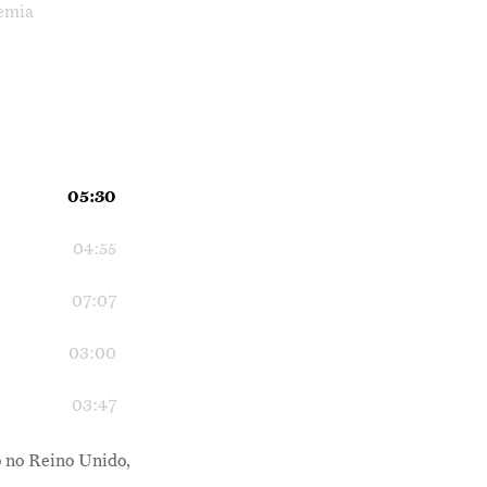
demia
05:30
04:55
07:07
03:00
03:47
o no Reino Unido,