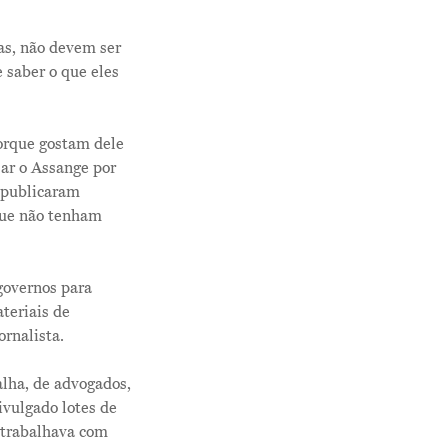
as, não devem ser
 saber o que eles
porque gostam dele
sar o Assange por
s publicaram
que não tenham
governos para
teriais de
ornalista.
alha, de advogados,
ivulgado lotes de
 trabalhava com