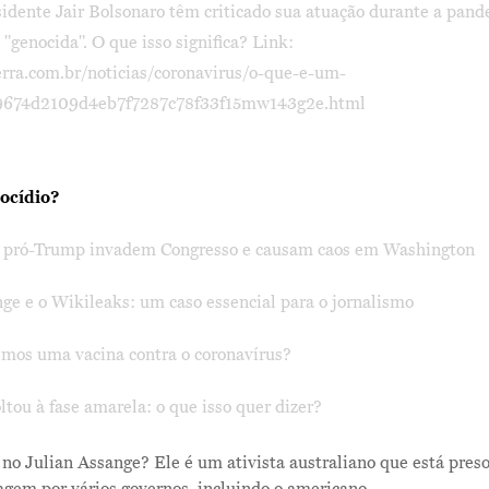
esidente Jair Bolsonaro têm criticado sua atuação durante a pan
genocida". O que isso significa? Link:
rra.com.br/noticias/coronavirus/o-que-e-um-
e9674d2109d4eb7f7287c78f33f15mw143g2e.html
ocídio?
 pró-Trump invadem Congresso e causam caos em Washington
ge e o Wikileaks: um caso essencial para o jornalismo
mos uma vacina contra o coronavírus?
ltou à fase amarela: o que isso quer dizer?
r no Julian Assange? Ele é um ativista australiano que está pres