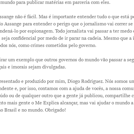
 mundo para publicar matérias em parceria com eles.
ssange não é fácil. Mas é importante entender tudo o que está po
do Assange para entender o perigo que o jornalismo vai correr se
dená-lo por espionagem. Todo jornalista vai passar a ter medo 
 seja confidencial por medo de ir parar na cadeia. Mesmo que a 
odos nós, como crimes cometidos pelo governo.
virar um exemplo que outros governos do mundo vão passar a seg
gais e imorais sejam divulgadas.
resentado e produzido por mim, Diogo Rodriguez. Nós somos um
dente e, por isso, contamos com a ajuda de vocês, a nossa comu
údo ou de qualquer outro que a gente já publicou, compartilhe 
nto mais gente o Me Explica alcançar, mas vai ajudar o mundo a
no Brasil e no mundo. Obrigado!