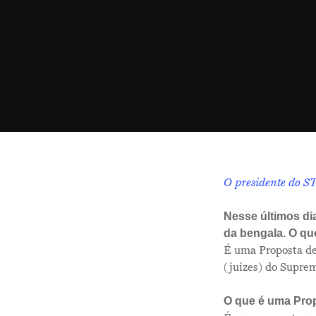
Hit enter to search or ESC to close
O presidente do S
Nesse últimos di
da bengala. O qu
É uma Proposta de
(juízes) do Suprem
O que é uma Pro