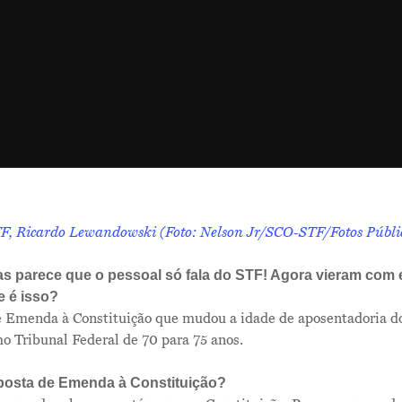
TF, Ricardo Lewandowski (Foto: Nelson Jr/SCO-STF/Fotos Públi
as parece que o pessoal só fala do STF! Agora vieram com 
e é isso?
 Emenda à Constituição que mudou a idade de aposentadoria do
o Tribunal Federal de 70 para 75 anos.
posta de Emenda à Constituição?