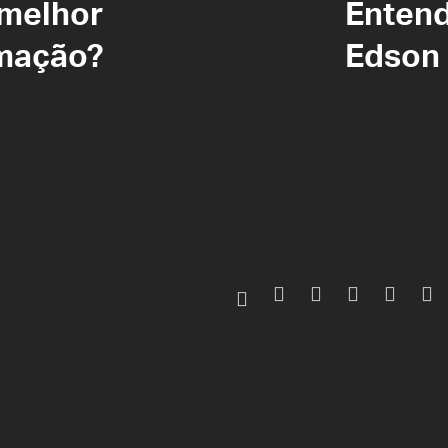
 melhor
Entend
rmação?
Edson 