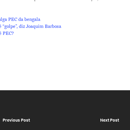
ulga PEC da bengala
 “golpe”, diz Joaquim Barbosa
 é PEC?
Previous Post
Next Post