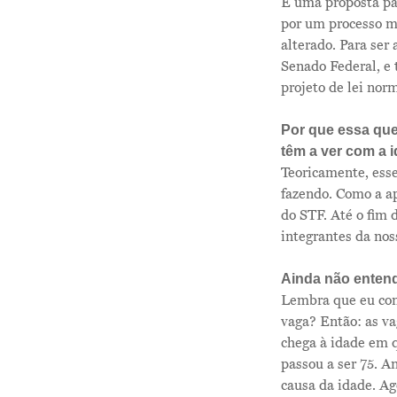
É uma proposta par
por um processo ma
alterado. Para ser
Senado Federal, e
projeto de lei nor
Por que essa que
têm a ver com a 
Teoricamente, esse
fazendo. Como a ap
do STF. Até o fim
integrantes da nos
Ainda não entend
Lembra que eu con
vaga? Então: as v
chega à idade em q
passou a ser 75. A
causa da idade. Ag