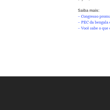
Saiba mais:
– Congresso prom
– PEC da bengala é
– Você sabe o que