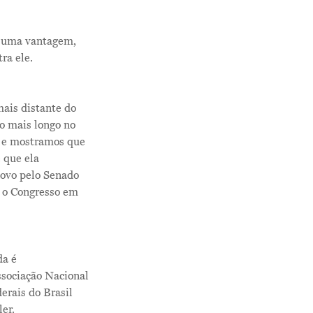
Contatos
 é uma vantagem,
ra ele.
mais distante do
o mais longo no
es e mostramos que
 que ela
novo pelo Senado
r o Congresso em
da é
ssociação Nacional
erais do Brasil
ler.