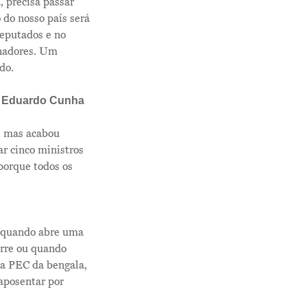
, precisa passar
 do nosso país será
Deputados e no
enadores. Um
do.
 o Eduardo Cunha
s, mas acabou
r cinco ministros
porque todos os
F quando abre uma
Me Explica ?
orre ou quando
 a PEC da bengala,
Notícias
 aposentar por
Newsletter