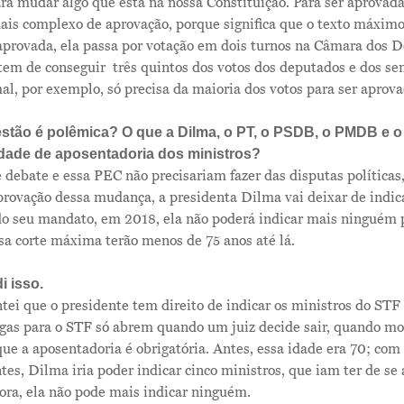
a mudar algo que está na nossa Constituição. Para ser aprovada
is complexo de aprovação, porque significa que o texto máximo
 aprovada, ela passa por votação em dois turnos na Câmara dos 
 tem de conseguir três quintos dos votos dos deputados e dos s
mal, por exemplo, só precisa da maioria dos votos para ser aprova
stão é polêmica? O que a Dilma, o PT, o PSDB, o PMDB e
idade de aposentadoria dos ministros?
 debate e essa PEC não precisariam fazer das disputas política
rovação dessa mudança, a presidenta Dilma vai deixar de indica
 do seu mandato, em 2018, ela não poderá indicar mais ninguém 
sa corte máxima terão menos de 75 anos até lá.
i isso.
tei que o presidente tem direito de indicar os ministros do ST
agas para o STF só abrem quando um juiz decide sair, quando m
ue a aposentadoria é obrigatória. Antes, essa idade era 70; com
ntes, Dilma iria poder indicar cinco ministros, que iam ter de se
ora, ela não pode mais indicar ninguém.