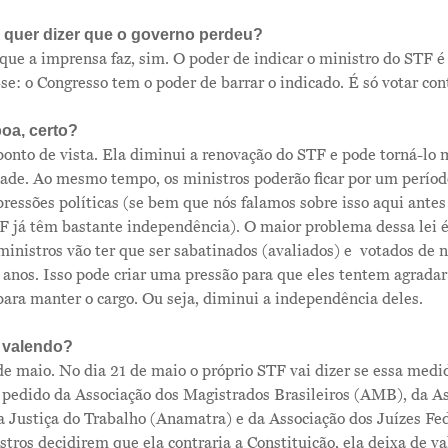
o quer dizer que o governo perdeu?
que a imprensa faz, sim. O poder de indicar o ministro do STF
se: o Congresso tem o poder de barrar o indicado. É só votar cont
boa, certo?
nto de vista. Ela diminui a renovação do STF e pode torná-lo 
dade. Ao mesmo tempo, os ministros poderão ficar por um períod
 pressões políticas (se bem que nós falamos sobre isso aqui ant
F já têm bastante independência). O maior problema dessa lei é
ministros vão ter que ser sabatinados (avaliados) e votados de 
anos. Isso pode criar uma pressão para que eles tentem agrada
ara manter o cargo. Ou seja, diminui a independência deles.
 valendo?
 de maio. No dia 21 de maio o próprio STF vai dizer se essa medi
a pedido da Associação dos Magistrados Brasileiros (AMB), da A
 Justiça do Trabalho (Anamatra) e da Associação dos Juízes Fed
stros decidirem que ela contraria a Constituição, ela deixa de va