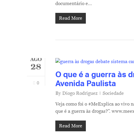
documentário e…
Read More
AGO
28
O que é a guerra às d
Avenida Paulista
0
By
Diogo Rodriguez
Sociedade
Veja como foi o #MeExplica ao vivo na
que é a guerra às drogas?”. www.mee
Hit enter to search or ESC to close
Read More