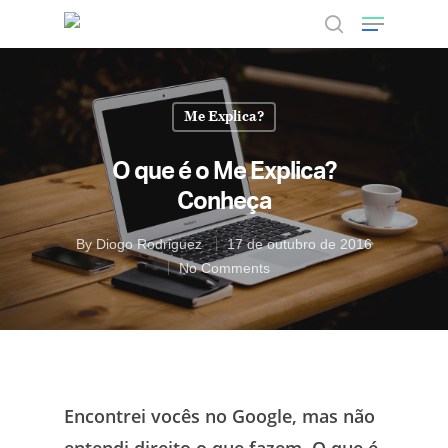
Me Explica?
Hit enter to search or ESC to close
O que é o Me Explica?
Conheça
By
Diogo Rodriguez
17 de outubro de 2016
No Comments
Encontrei vocês no Google, mas não