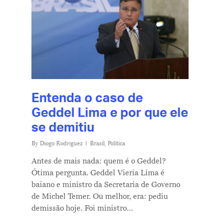
Entenda o caso de
Geddel Lima e por que ele
se demitiu
By
Diogo Rodriguez
Brasil
,
Política
Antes de mais nada: quem é o Geddel?
Ótima pergunta. Geddel Vieria Lima é
baiano e ministro da Secretaria de Governo
de Michel Temer. Ou melhor, era: pediu
demissão hoje. Foi ministro…