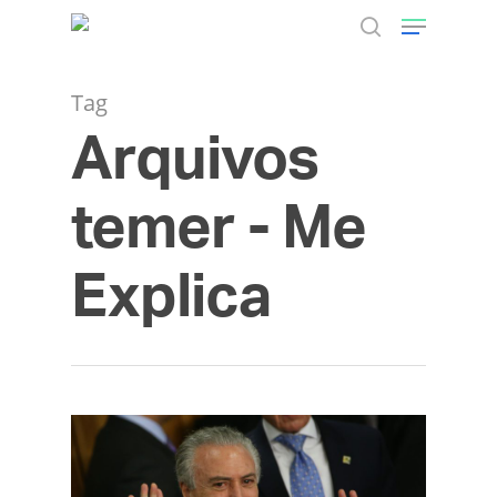
Tag
Arquivos
Hit enter to search or ESC to close
temer - Me
Explica