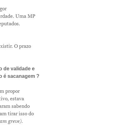
gor
 verdade. Uma MP
Deputados.
xistir. O prazo
o de validade e
ão é sacanagem ?
Me Explica ?
em propor
Notícias
ivo, estava
icaram sabendo
Newsletter
am tirar isso do
ram greve)
.
Contatos