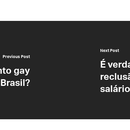
Next Post
Previous Post
É verd
nto gay
reclus
Brasil?
salári