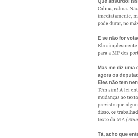
Que absurdo! Iss
Calma, calma. Não 
imediatamente, ma
pode durar, no má
E se não for vot
Ela simplesmente d
para a MP dos port
Mas me diz uma co
agora os deputad
Eles não tem nem
Têm sim! A lei en
mudanças ao texto 
previsto que algun
disso, os trabalha
texto da MP.
(Atua
Tá, acho que ente