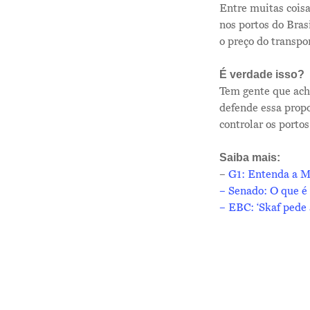
Entre muitas cois
nos portos do Brasi
o preço do transpor
É verdade isso?
Tem gente que acha
defende essa prop
controlar os porto
Saiba mais:
–
G1: Entenda a M
–
Senado: O que é
–
EBC: ‘Skaf pede 