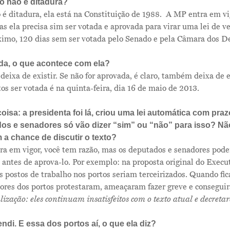
o não é ditadura?
é ditadura, ela está na Constituição de 1988.
A MP entra em vi
s ela precisa sim ser votada e aprovada para virar uma lei de
ximo, 120 dias sem ser votada pelo Senado e pela Câmara dos 
ada, o que acontece com ela?
eixa de existir. Se não for aprovada, é claro, também deixa de e
os ser votada é na quinta-feira, dia 16 de maio de 2013.
isa: a presidenta foi lá, criou uma lei automática com praz
os e senadores só vão dizer “sim” ou “não” para isso? N
 a chance de discutir o texto?
tra em vigor, você tem razão, mas os deputados e senadores pod
antes de aprova-lo. Por exemplo: na proposta original do Execut
s postos de trabalho nos portos seriam terceirizados. Quando f
dores dos portos protestaram, ameaçaram fazer greve e conseguir
lização: eles continuam insatisfeitos com o texto atual e decreta
ndi. E essa dos portos aí, o que ela diz?