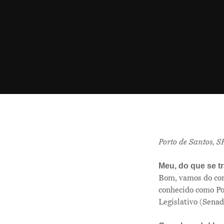
Hit enter to search or ESC to close
Porto de Santos, 
Meu, do que se tr
Bom, vamos do com
conhecido como Po
Legislativo (Sena