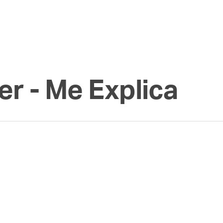
r - Me Explica
i liberada? Entenda