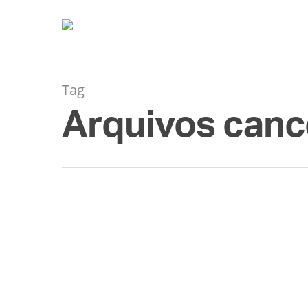
Tag
Arquivos cance
AGO
01
A pílula do câncer fo
By
Diogo Rodriguez
Ciência
,
Saúde