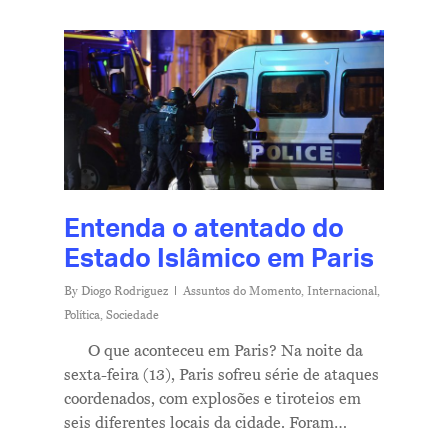
Entenda o atentado do
Estado Islâmico em Paris
By
Diogo Rodriguez
Assuntos do Momento
,
Internacional
,
Política
,
Sociedade
O que aconteceu em Paris? Na noite da
sexta-feira (13), Paris sofreu série de ataques
coordenados, com explosões e tiroteios em
seis diferentes locais da cidade. Foram…