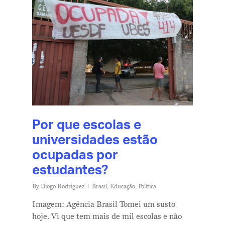
Por que escolas e
universidades estão
ocupadas por
estudantes?
By
Diogo Rodriguez
Brasil
,
Educação
,
Política
Imagem: Agência Brasil Tomei um susto
hoje. Vi que tem mais de mil escolas e não