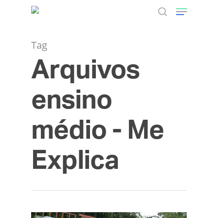
Tag
Arquivos
Hit enter to search or ESC to close
ensino
médio - Me
Explica