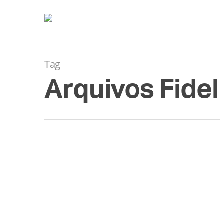
Tag
Arquivos Fidel
NOV
27
Você sabe o que é o 
By
Diogo Rodriguez
Sem categoria