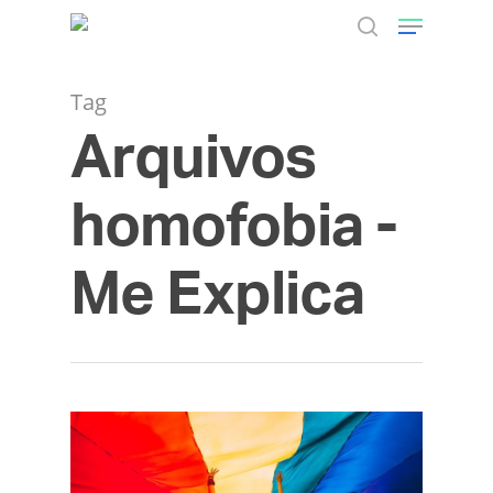
Tag
Arquivos
Hit enter to search or ESC to close
homofobia -
Me Explica