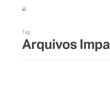
Tag
Arquivos Impa
MAIO
06
Lady Gaga em Copac