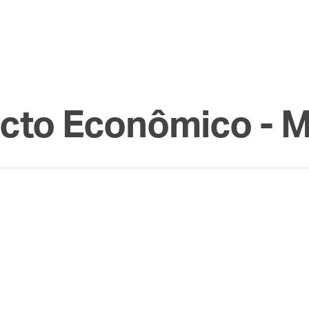
cto Econômico - M
abana: como o megashow gratuito