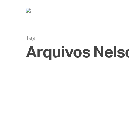
Tag
Arquivos Nels
DEZ
16
Mandela sempre foi 
By
Diogo Rodriguez
Galileu
,
Políti