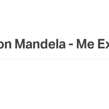
on Mandela - Me E
da paz?
ca