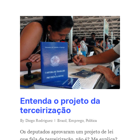
Entenda o projeto da
terceirização
By
Diogo Rodriguez
Brasil
,
Emprego
,
Política
Os deputados aprovaram um projeto de lei
que fala de terceirização, não é? Me explica?