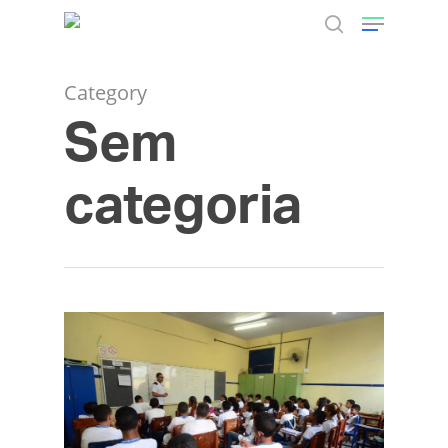
Category
Sem
Hit enter to search or ESC to close
categoria