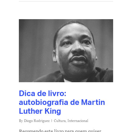
Dica de livro:
autobiografia de Martin
Luther King
By
Diogo Rodriguez
Cultura
,
Internacional
Recomendo este livro para quem quiser