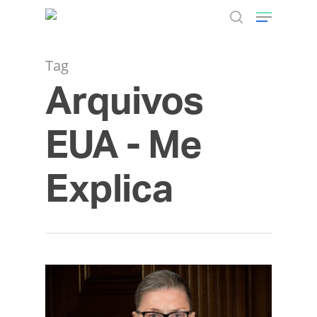
Tag
Arquivos
Hit enter to search or ESC to close
EUA - Me
Explica