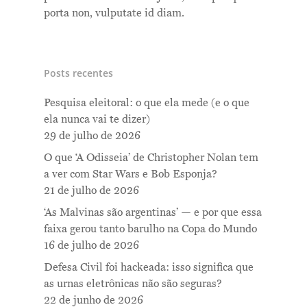
porta non, vulputate id diam.
Posts recentes
Pesquisa eleitoral: o que ela mede (e o que
ela nunca vai te dizer)
29 de julho de 2026
O que ‘A Odisseia’ de Christopher Nolan tem
a ver com Star Wars e Bob Esponja?
21 de julho de 2026
Me Explica ?
‘As Malvinas são argentinas’ — e por que essa
faixa gerou tanto barulho na Copa do Mundo
Notícias
16 de julho de 2026
Newsletter
Defesa Civil foi hackeada: isso significa que
as urnas eletrônicas não são seguras?
Contatos
22 de junho de 2026