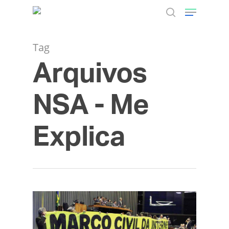
Tag
Arquivos
Hit enter to search or ESC to close
NSA - Me
Explica