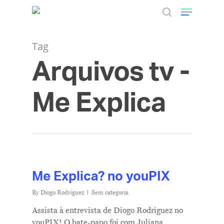
Tag
Arquivos tv -
Hit enter to search or ESC to close
Me Explica
Me Explica? no youPIX
By
Diogo Rodriguez
Sem categoria
Assista à entrevista de Diogo Rodriguez no
youPIX! O bate-papo foi com Juliana