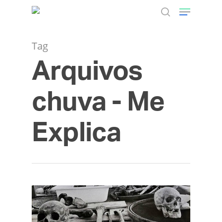
Tag
Arquivos
Hit enter to search or ESC to close
chuva - Me
Explica